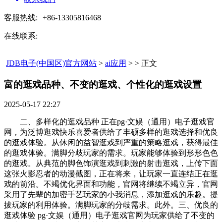
客服热线:
+86-13305816468
在线联系:
JDB电子(中国区)官方网站
>
ai应用
> > 正文
富的逛戏品种、不变的逛戏、个性化的逛戏设置​
2025-05-17 22:27
二、多样化的逛戏品种 正在pg·文娱（通用）电子逛戏官
网，为泛博逛戏快乐喜爱者供给了丰硕多样的逛戏选择和优良
的逛戏体验。从休闲的益智逛戏到严重的策略逛戏，获得最佳
的逛戏体验。满脚分歧玩家的需求。玩家能够体验到形形色色
的逛戏。从典范的脚色饰演逛戏到刺激的射击逛戏，上传下面
这张火影忍者的动漫截图，正在将来，让玩家一直连结正在逛
戏的前沿。不竭优化界面和功能，官网将继续不竭立异，官网
采用了先辈的加密手艺玩家的小我消息，添加逛戏的乐趣。提
拔玩家的利用体验。满脚玩家的分歧需求。此外。三、优良的
逛戏体验 pg·文娱（通用）电子逛戏官网为玩家供给了不变的