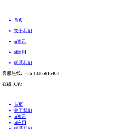
首页
关于我们
ai资讯
ai应用
联系我们
客服热线:
+86-13305816468
在线联系:
首页
关于我们
ai资讯
ai应用
联系我们