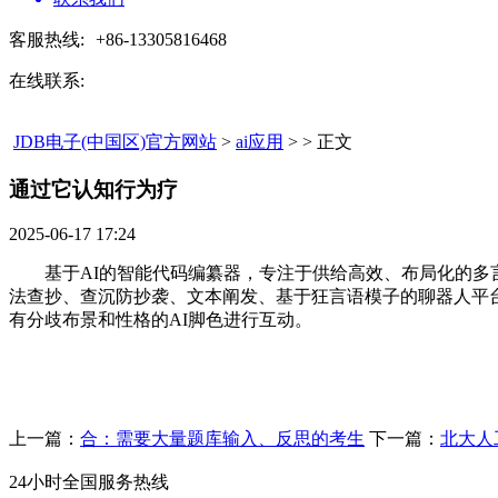
客服热线:
+86-13305816468
在线联系:
JDB电子(中国区)官方网站
>
ai应用
> > 正文
通过它认知行为疗​
2025-06-17 17:24
基于AI的智能代码编纂器，专注于供给高效、布局化的多言
法查抄、查沉防抄袭、文本阐发、基于狂言语模子的聊器人平
有分歧布景和性格的AI脚色进行互动。
上一篇：
合：需要大量题库输入、反思的考生
下一篇：
北大人
24小时全国服务热线