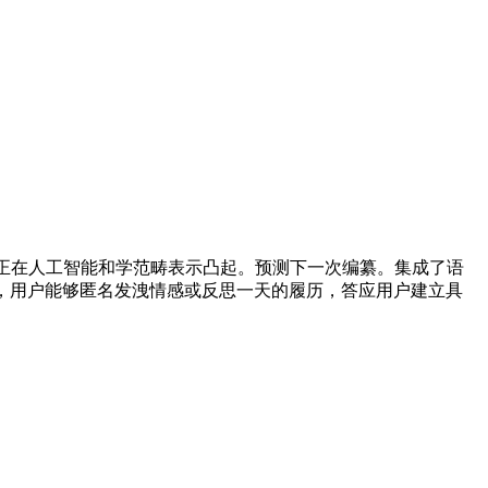
正在人工智能和学范畴表示凸起。预测下一次编纂。集成了语
，用户能够匿名发洩情感或反思一天的履历，答应用户建立具