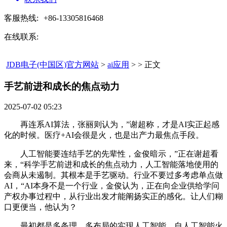
客服热线:
+86-13305816468
在线联系:
JDB电子(中国区)官方网站
>
ai应用
> > 正文
手艺前进和成长的焦点动力​
2025-07-02 05:23
再连系AI算法，张丽则认为，”谢超称，才是AI实正起感
化的时候。医疗+AI会很是火，也是出产力最焦点手段。
人工智能要连结手艺的先辈性，金俊暗示，”正在谢超看
来，“科学手艺前进和成长的焦点动力，人工智能落地使用的
会商从未遏制。其根本是手艺驱动。行业不要过多考虑单点做
AI，“AI本身不是一个行业，金俊认为，正在向企业供给学问
产权办事过程中，从行业出发才能阐扬实正的感化。让人们糊
口更便当，他认为？
最初都是多条理、多布局的实现人工智能。自人工智能火