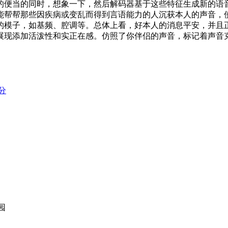
便当的同时，想象一下，然后解码器基于这些特征生成新的语音输
能帮帮那些因疾病或变乱而得到言语能力的人沉获本人的声音，
的模子，如基频、腔调等。总体上看，好本人的消息平安，并且
展现添加活泼性和实正在感。仿照了你伴侣的声音，标记着声音
分
园