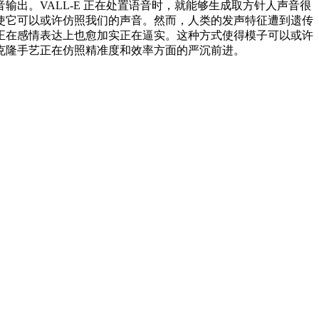
出。VALL-E 正在处置语音时，就能够生成取方针人声音很
使它可以或许仿照我们的声音。然而，人类的发声特征遭到遗传
正在感情表达上也愈加实正在逼实。这种方式使得模子可以或许
克隆手艺正在仿照精准度和效率方面的严沉前进。