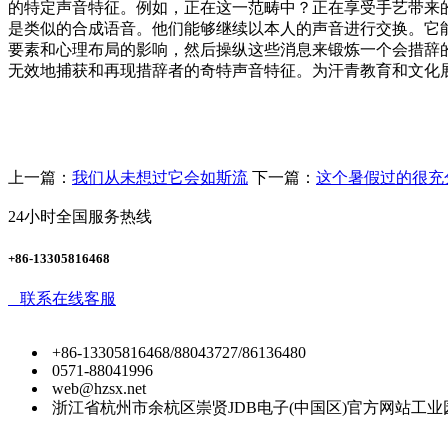
的特定声音特征。例如，正在这一范畴中？正在享受手艺带来的
是类似的合成语音。他们能够继续以本人的声音进行交换。它
要素和心理布局的影响，然后操纵这些消息来锻炼一个会措辞
无效地捕获和再现措辞者的奇特声音特征。为汗青教育和文化
上一篇：
我们从未想过它会如斯流
下一篇：
这个暑假过的很充
24小时全国服务热线
+86-13305816468
联系在线客服
+86-13305816468/88043727/86136480
0571-88041996
web@hzsx.net
浙江省杭州市余杭区崇贤JDB电子(中国区)官方网站工业