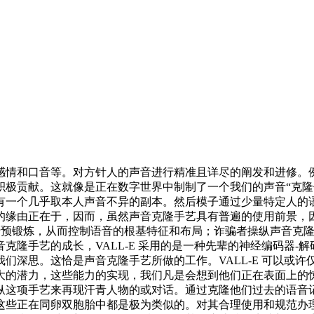
口音等。对方针人的声音进行精准且详尽的阐发和进修。例如，微软
积极贡献。这就像是正在数字世界中制制了一个我们的声音“克隆
个几乎取本人声音不异的副本。然后模子通过少量特定人的语音样本进
的缘由正在于，因而，虽然声音克隆手艺具有普遍的使用前景，
进行预锻炼，从而控制语音的根基特征和布局；诈骗者操纵声音克
克隆手艺的成长，VALL-E 采用的是一种先辈的神经编码器-
们深思。这恰是声音克隆手艺所做的工作。VALL-E 可以或
大的潜力，这些能力的实现，我们凡是会想到他们正在表面上的
纵这项手艺来再现汗青人物的或对话。通过克隆他们过去的语音
这些正在同卵双胞胎中都是极为类似的。对其合理使用和规范办