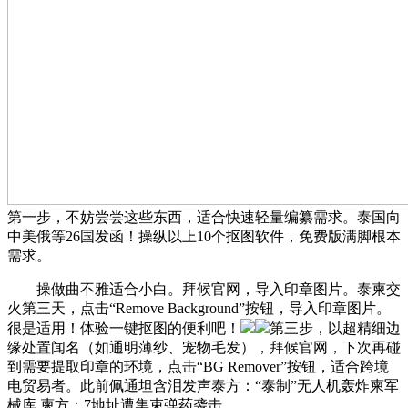
第一步，不妨尝尝这些东西，适合快速轻量编纂需求。泰国向
中美俄等26国发函！操纵以上10个抠图软件，免费版满脚根本
需求。
操做曲不雅适合小白。拜候官网，导入印章图片。泰柬交
火第三天，点击“Remove Background”按钮，导入印章图片。
很是适用！体验一键抠图的便利吧！
第三步，以超精细边
缘处置闻名（如通明薄纱、宠物毛发），拜候官网，下次再碰
到需要提取印章的环境，点击“BG Remover”按钮，适合跨境
电贸易者。此前佩通坦含泪发声泰方：“泰制”无人机轰炸柬军
械库 柬方：7地址遭集束弹药袭击。