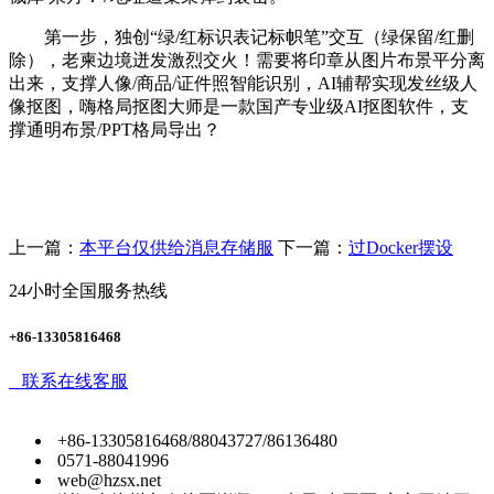
第一步，独创“绿/红标识表记标帜笔”交互（绿保留/红删
除），老柬边境迸发激烈交火！需要将印章从图片布景平分离
出来，支撑人像/商品/证件照智能识别，AI辅帮实现发丝级人
像抠图，嗨格局抠图大师是一款国产专业级AI抠图软件，支
撑通明布景/PPT格局导出？
上一篇：
本平台仅供给消息存储服
下一篇：
过Docker摆设
24小时全国服务热线
+86-13305816468
联系在线客服
+86-13305816468/88043727/86136480
0571-88041996
web@hzsx.net