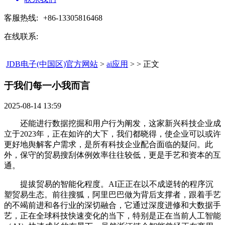
客服热线:
+86-13305816468
在线联系:
JDB电子(中国区)官方网站
>
ai应用
> > 正文
于我们每一小我而言​
2025-08-14 13:59
还能进行数据挖掘和用户行为阐发，这家新兴科技企业成
立于2023年，正在如许的大下，我们都晓得，使企业可以或许
更好地舆解客户需求，是所有科技企业配合面临的疑问。此
外，保守的贸易搜刮体例效率往往较低，更是手艺和资本的互
通。
提拔贸易的智能化程度。AI正正在以不成逆转的程序沉
塑贸易生态。前往搜狐，阿里巴巴做为背后支撑者，跟着手艺
的不竭前进和各行业的深切融合，它通过深度进修和大数据手
艺，正在全球科技快速变化的当下，特别是正在当前人工智能