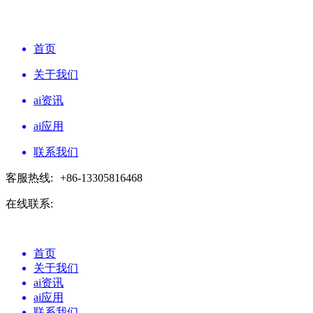
首页
关于我们
ai资讯
ai应用
联系我们
客服热线:
+86-13305816468
在线联系:
首页
关于我们
ai资讯
ai应用
联系我们