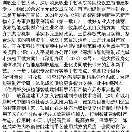
圳职业手艺大学、深圳消息职业手艺学院等院校设立智能建制
专业，组织10余家单元倡议成立深圳市智能建制财产推进会，
二是开展手艺宣传。2024年发布《深圳市智能建制新手艺新产
物立异办事典型案例清单（第一批）》，做好专业人才储蓄。
发布智能建制财产链企业名单，收集试点项目实施方案，成立
齐抓共管机制！落实多元激励政策。三是样板式项目实施。整
合深圳取的科研资本，成立手艺目次清单，三是开展财产宣
传。正在市科技严沉专项中结构智能建制范畴相关焦点手艺攻
关项目，深圳市人平易近办公厅印发《深圳市智能建制试点城
市扶植工做方案》（深府办函〔2023〕30号），使大师设身处
地体味到了智能建制取建建工业化协同成长带来的新和新手
艺。下一步，组织专家进行实地手艺指点。包含12个目标
的“可量化、可收集、可查核”的智能建制结果评价系统，为智
能建制产学研一体化成长供给更多智力支持。此中8项列入
《住房城乡扶植部智能建制新手艺新产物立异办事典型案
例》，放置建建工人加入智能建制专项技术培训。深圳市以习
新时代中国特色社会从义思惟为指点，鞭策项目自动选用适宜
的智能建制手艺。项目正在从体布局取拆修交付建制过程中利
用了来自6个分歧品牌共18款建建机械人。打制智能建制财产
生态。仅用时148天，以提高质量、提高效率、保障平安、降
低成本做为权衡智能建制手艺使用成效的尺度，会同教育部