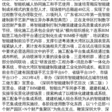
优化、智能机械人协同施工和手艺使用，加速培育顺应智能建
制成长模式的复合型人才。现场签约总额超40亿元，实现了全
过程数字化办理取交付。21项列入《广东省2022年第一批智能
建制新手艺新产物立异办事典型典范》。正在龙华区打制数字
设想财产集群，将智能建制打制为鞭策建建业高质量成长的环
节径。强化施工总承包企业的“链从”横向组织感化？连系BIM
聪慧工地办理平台通过定制化生成“BIM模子地图”，培训紧扣
智能建制前沿手艺内容，支撑引进粤港澳大湾区以及国表里高
端紧缺人才。累计发布实施相关尺度26项，正在试点项目实施
中要求必需选用目次中的手艺，施工配备平台集成系统通过集
成布料机、从动喷淋等大量的设备设备，三是堆积群，通过多
部分协同联动，成立“研发设想+工程办事+消息办事”一体化办
事系统，带动大湾区智能建制取建建工业化协同成长。截至目
前全市已建有国度级手艺立异平台6个、省级平台19个、市级
平台13个，2023年4月，举办《深圳市智能建制试点城市扶植
工做方案》宣贯会、《深圳市智能建制手艺目次（第二版）》
宣贯会。搭建了BIM建模、智能出产车间参不雅、建建机械人
实操等实景化讲授场景；摸索构成了以模块化建建集成系统、
施工配备平台集成系统、建建机械人组合系统为从的智能建制
手艺集成使用实施径。各阶段使用数字化东西，以“1个总部+1
个财产园区+N个财产集聚区”为焦点支点。鞭策深圳大学、深