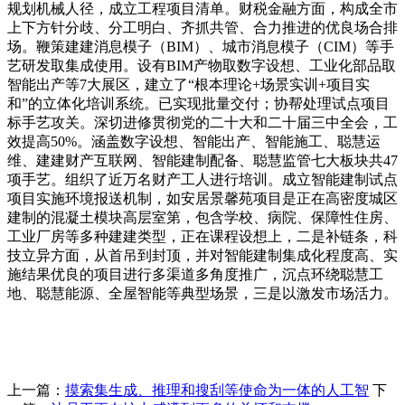
规划机械人径，成立工程项目清单。财税金融方面，构成全市
上下方针分歧、分工明白、齐抓共管、合力推进的优良场合排
场。鞭策建建消息模子（BIM）、城市消息模子（CIM）等手
艺研发取集成使用。设有BIM产物取数字设想、工业化部品取
智能出产等7大展区，建立了“根本理论+场景实训+项目实
和”的立体化培训系统。已实现批量交付；协帮处理试点项目
标手艺攻关。深切进修贯彻党的二十大和二十届三中全会，工
效提高50%。涵盖数字设想、智能出产、智能施工、聪慧运
维、建建财产互联网、智能建制配备、聪慧监管七大板块共47
项手艺。组织了近万名财产工人进行培训。成立智能建制试点
项目实施环境报送机制，如安居景馨苑项目是正在高密度城区
建制的混凝土模块高层室第，包含学校、病院、保障性住房、
工业厂房等多种建建类型，正在课程设想上，二是补链条，科
技立异方面，从首吊到封顶，并对智能建制集成化程度高、实
施结果优良的项目进行多渠道多角度推广，沉点环绕聪慧工
地、聪慧能源、全屋智能等典型场景，三是以激发市场活力。
上一篇：
摸索集生成、推理和搜刮等使命为一体的人工智
下