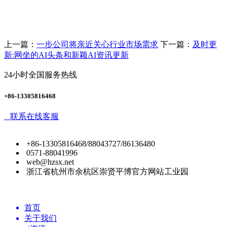
上一篇：
一步公司将亲近关心行业市场需求
下一篇：
及时更
新:网坐的AI头条和新颖AI资讯更新
24小时全国服务热线
+86-13305816468
联系在线客服
+86-13305816468/88043727/86136480
0571-88041996
web@hzsx.net
浙江省杭州市余杭区崇贤平博官方网站工业园
首页
关于我们